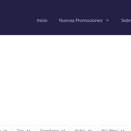
Inicio
Nuevas Promociones
Sobr
Nuevas Promociones
BENAHAVÍS
¡Me interesa!
o
Tipo
Dormitorios
Baños
Más filtros