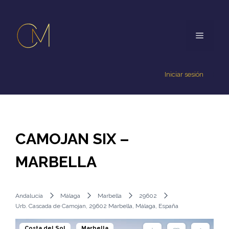
Iniciar sesión
CAMOJAN SIX –
MARBELLA
Andalucía
Málaga
Marbella
29602
Urb. Cascada de Camojan, 29602 Marbella, Málaga, España
Costa del Sol
Marbella