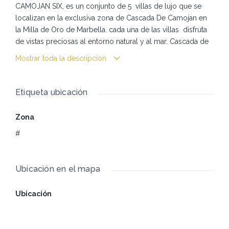
CAMOJAN SIX, es un conjunto de 5 villas de lujo que se
localizan en la exclusiva zona de Cascada De Camojan en
la Milla de Oro de Marbella. cada una de las villas disfruta
de vistas preciosas al entorno natural y al mar. Cascada de
Camojan es uno de los complejos mas seguros y privados
Mostrar toda la descripción
de la zona de Marbella lo cual le ofrece a todos sus
residentes una máxima tranquilidad. Finalización del
proyecto: 3T 2025 Reserva: 50.000€ Contrato privado: 30%
Etiqueta ubicación
+ IVA A finalización de estructura: 20% + IVA Escritura y
entrega de llaves: 50% + IVA
Zona
#
Ubicación en el mapa
Ubicación