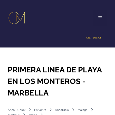
Iniciar sesión
PRIMERA LINEA DE PLAYA
EN LOS MONTEROS -
MARBELLA
Ático Dúplex
En venta
Andalucía
Málaga
Marbella
29603