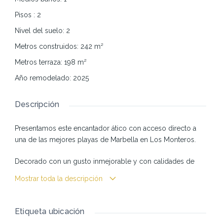
Pisos
:
2
Nivel del suelo
:
2
Metros construidos
:
242
m²
Metros terraza
:
198
m²
Año remodelado
:
2025
Descripción
Presentamos este encantador ático con acceso directo a
una de las mejores playas de Marbella en Los Monteros.
Decorado con un gusto inmejorable y con calidades de
primera. Se compone de 4 dormitorios en suite y un aseo
Mostrar toda la descripción
para invitados.
La cocina está integrada al amplio salón y area de comedor
Etiqueta ubicación
donde, da paso a una de las terrazas donde puedes