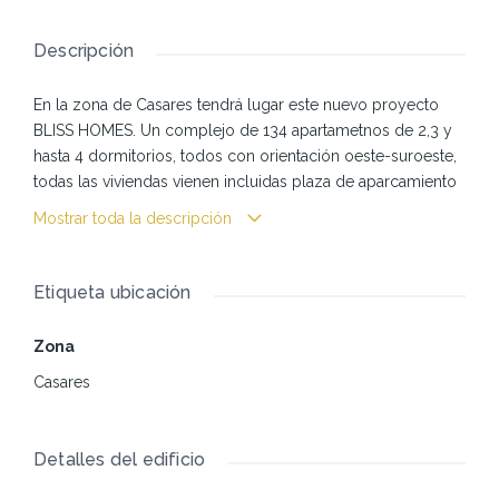
Descripción
En la zona de Casares tendrá lugar este nuevo proyecto
BLISS HOMES. Un complejo de 134 apartametnos de 2,3 y
hasta 4 dormitorios, todos con orientación oeste-suroeste,
todas las viviendas vienen incluidas plaza de aparcamiento
y 1 trastero. Su orientación ha sido pensada para
Mostrar toda la descripción
aprovechar al máximo la luz natural para poder
contemplar su entorno natural y en. algunos las vistas al
mar. BLISS HOMES, es diseñado con un alto nivel de
Etiqueta ubicación
calidad y con una distribución práctica y moderna. La
urbanización es cerrada y ofrece amplias zonas comunes,
Zona
piscina exterior y gimnasio, BLISS HOMES, está cercana a
Casares
campos de golf, centros comerciales, centros de salud,
las bellas playas cristalinas donde puedes hacer prácticas
de deportes acuáticos y chiringuitos donde puedes
Detalles del edificio
disfrutar de una exquisita comida entre familiares y amigos.
Building License (LOM): In place First Occupation License