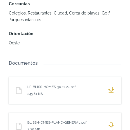
Cercanías
(LPO): Estimated Q4 2026 Construction finish: Estimated Q4
2026 Payment Terms*: €3,000 Reservation 20% on signing
Colegios, Restaurantes, Ciudad, Cerca de playas, Golf,
private contract (minus €3,000) 10% during construction
Parques infantiles
70% on completion *The amounts paid are guaranteed by a
bank guarantee provided by the financial institution
Orientación
Oeste
Documentos
LP-BLISS-HOMES-30.11.24.pdf
245,81 KB
BLISS-HOMES-PLANO-GENERAL.pdf
2,76 MB