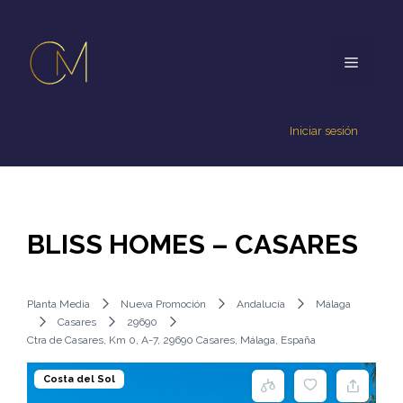
Iniciar sesión
BLISS HOMES – CASARES
Planta Media
Nueva Promoción
Andalucía
Málaga
Casares
29690
Ctra de Casares, Km 0, A-7, 29690 Casares, Málaga, España
Costa del Sol