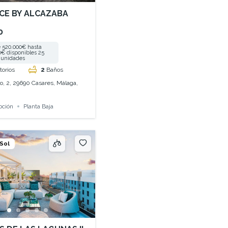
CE BY ALCAZABA
0
 520.000€ hasta
0€ disponibles 25
unidades
torios
2
Baños
o, 2, 29690 Casares, Málaga,
oción
Planta Baja
 Sol