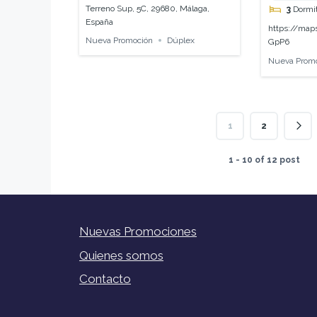
Terreno Sup, 5C, 29680, Málaga,
3
Dormit
España
https://ma
Nueva Promoción
Dúplex
GpP6
Nueva Prom
1
2
1 - 10 of 12 post
Nuevas Promociones
Quienes somos
Contacto