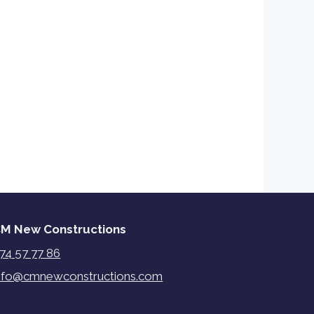
M New Constructions
74 57 77 86
nfo@cmnewconstructions.com