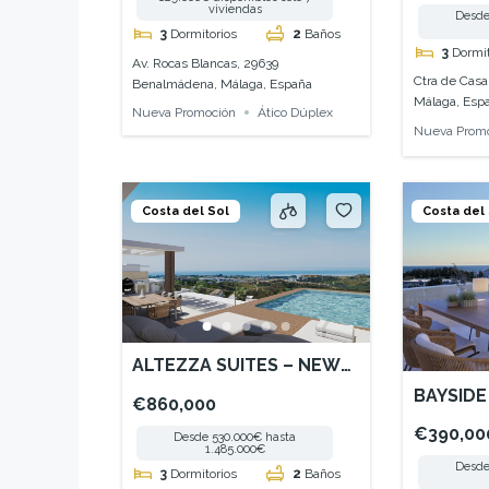
viviendas
Desde
3
Dormitorios
2
Baños
3
Dormit
Av. Rocas Blancas, 29639
Ctra de Casa
Benalmádena, Málaga, España
Málaga, Esp
Nueva Promoción
Ático Dúplex
Nueva Prom
Costa del Sol
Costa del
ALTEZZA SUITES – NEW
GOLDEN MILE
BAYSIDE
€860,000
€390,00
Desde 530.000€ hasta
1.485.000€
Desde
3
Dormitorios
2
Baños