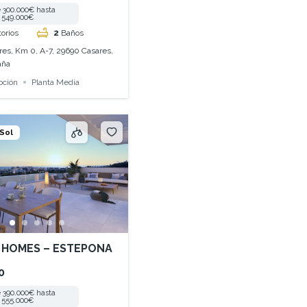
 300.000€ hasta
549.000€
orios
2
Baños
res, Km 0, A-7, 29690 Casares,
aña
oción
Planta Media
 Sol
 HOMES – ESTEPONA
0
 390.000€ hasta
555.000€