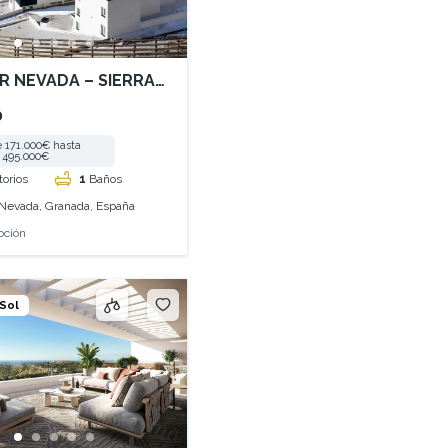
R NEVADA – SIERRA
0
 171.000€ hasta
495.000€
torios
1
Baños
 Nevada, Granada, España
oción
 Sol