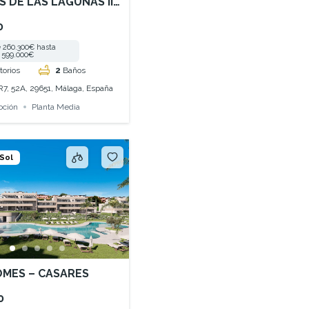
S DE LAS LAGUNAS II
0
 260.300€ hasta
599.000€
torios
2
Baños
R7, 52A, 29651, Málaga, España
oción
Planta Media
 Sol
OMES – CASARES
0