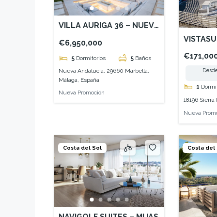
VILLA AURIGA 36 – NUEVA
ANDALUCÍA
VISTASU
€6,950,000
NEVADA
€171,00
5
Dormitorios
5
Baños
Nueva Andalucía, 29660 Marbella,
Desde
Málaga, España
1
Dormi
Nueva Promoción
18196 Sierra
Nueva Prom
Costa del Sol
Costa del
NAVIGOLF SUITES – MIJAS