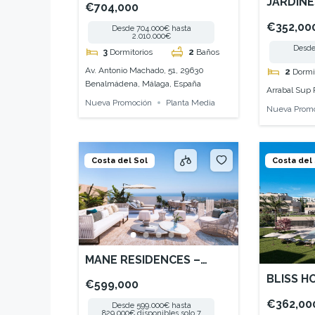
JARDINE
€704,000
– MIJAS
€352,00
Desde 704.000€ hasta
2.010.000€
Desde
3
Dormitorios
2
Baños
Av. Antonio Machado, 51, 29630
2
Dormi
Benalmádena, Málaga, España
Arrabal Sup 
Nueva Promoción
Planta Media
Nueva Prom
Costa del Sol
Costa del
MANE RESIDENCES –
BENALMADENA
BLISS H
€599,000
€362,00
Desde 599.000€ hasta
829.000€ disponibles solo 7