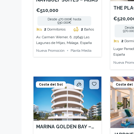
THE PLA
€510,000
€520,00
Desde 470.000€ hasta
930.000€
Desde
2
Dormitorios
2
Baños
970.00
Av. Carmen Werner, 6, 29649 Las
2
Dormi
Lagunas de Mijas, Málaga, España
Lugar Parrad
Nueva Promoción
Planta Media
España
Nueva Prom
Costa del Sol
Costa del
MARINA GOLDEN BAY –
BENALMADENA