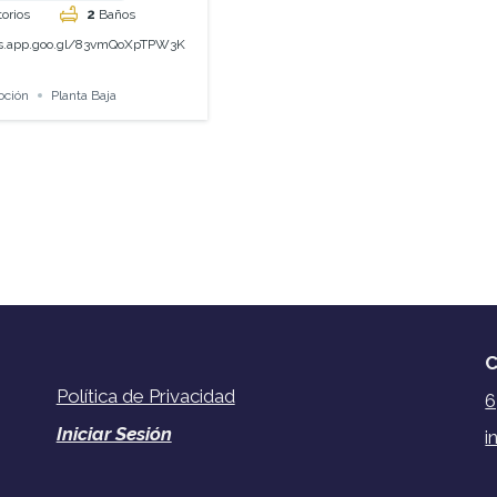
orios
2
Baños
ps.app.goo.gl/83vmQoXpTPW3K
oción
Planta Baja
C
Política de Privacidad
6
Iniciar Sesión
i