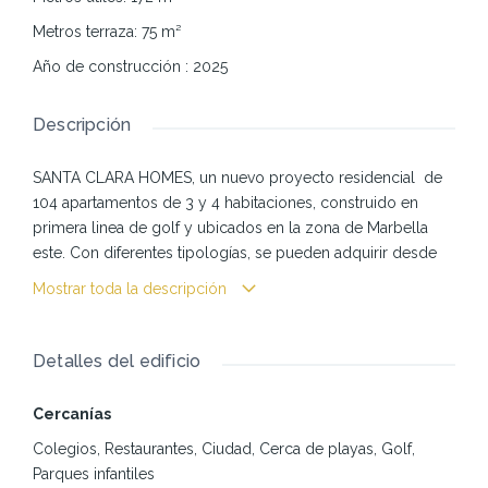
Metros terraza
:
75
m²
Año de construcción
:
2025
Descripción
SANTA CLARA HOMES, un nuevo proyecto residencial de
104 apartamentos de 3 y 4 habitaciones, construido en
primera linea de golf y ubicados en la zona de Marbella
este. Con diferentes tipologías, se pueden adquirir desde
planta baja con terraza, y su amplio jardín con piscina
Mostrar toda la descripción
privada, planta media y áticos donde se puede deleitar de
las maravillosas vistas al campo de golf y su entorno, todos
con su plaza de aparcamiento privado y trastero. Cada
Detalles del edificio
vivienda tiene diferente orientación y con sus grandes
ventanales. hace que cada rincón se ilumine gracias al sol
Cercanías
que nos regala cada día la Costa del Sol. Con diseño
Colegios, Restaurantes, Ciudad, Cerca de playas, Golf,
contemporaneo y altas calidades, las viviendas ademas
Parques infantiles
aportan buenas dimensiones., la cocina con encimera de