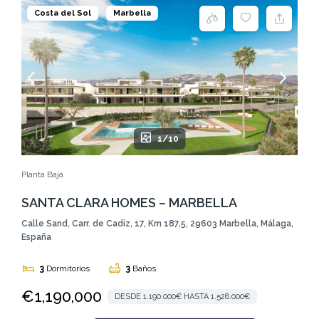
Costa del Sol
Marbella
1/10
Planta Baja
SANTA CLARA HOMES – MARBELLA
Calle Sand, Carr. de Cadiz, 17, Km 187,5, 29603 Marbella, Málaga,
España
3
Dormitorios
3
Baños
€1,190,000
DESDE 1.190.000€ HASTA 1.528.000€