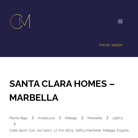
Iniciar sesión
SANTA CLARA HOMES –
MARBELLA
Planta Baja
Andalucía
Málaga
Marbella
29603
Calle Sand, Carr. de Cadiz, 17, Km 187,5, 29603 Marbella, Málaga, España