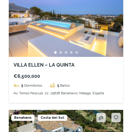
VILLA ELLEN – LA QUINTA
€6,500,000
5
Dormitorios
5
Baños
Av. Tomás Pascual, 22, 29678 Benahavís, Málaga, España
Benahavís
Costa del Sol