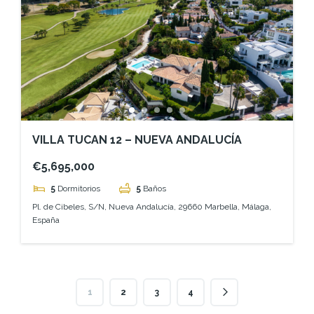
VILLA TUCAN 12 – NUEVA ANDALUCÍA
€5,695,000
5
Dormitorios
5
Baños
Pl. de Cibeles, S/N, Nueva Andalucía, 29660 Marbella, Málaga,
España
1
2
3
4