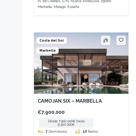
Pl. de Cibeles, S/N, Nueva Andalucía, 29660
Marbella, Málaga, España
Costa del Sol
Marbella
CAMOJAN SIX – MARBELLA
€7,900,000
Desde 7.900.000€ hasta
9.500.000€
7
Dormitorios
10
Baños