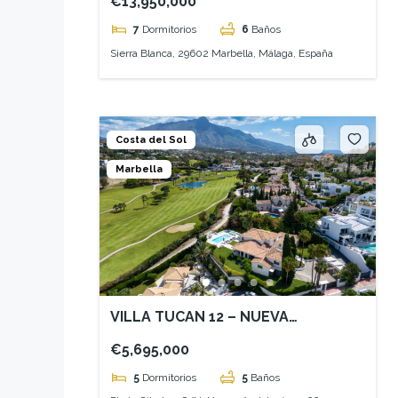
€13,950,000
7
Dormitorios
6
Baños
Sierra Blanca, 29602 Marbella, Málaga, España
Costa del Sol
Marbella
VILLA TUCAN 12 – NUEVA
ANDALUCÍA
€5,695,000
5
Dormitorios
5
Baños