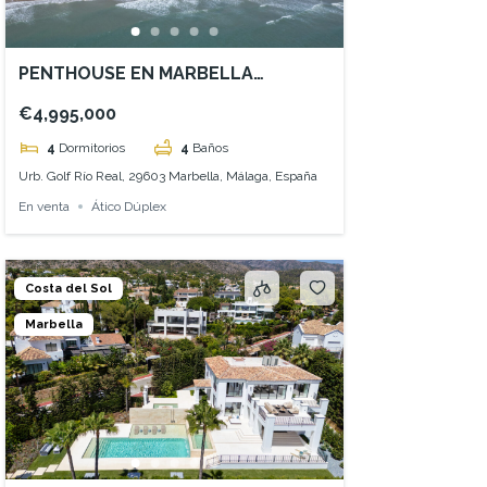
PENTHOUSE EN MARBELLA
FRONTAL AL MAR
€4,995,000
4
Dormitorios
4
Baños
Urb. Golf Río Real, 29603 Marbella, Málaga, España
En venta
Ático Dúplex
Costa del Sol
Marbella