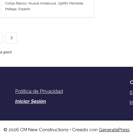
Cortijo Blanco, Nueva Andalucía, 29660 Marbella,
Málaga, España
12 post
C
Política de Privacidad
6
Iniciar Sesión
i
© 2026 CM New Constructions
• Creado con
GeneratePress