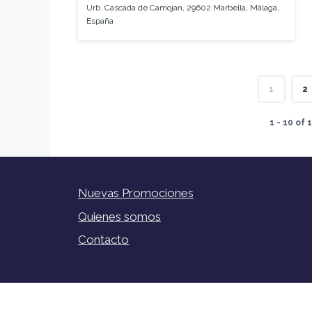
Urb. Cascada de Camojan, 29602 Marbella, Málaga,
España
1
2
1 - 10 of 
Nuevas Promociones
Quienes somos
Contacto