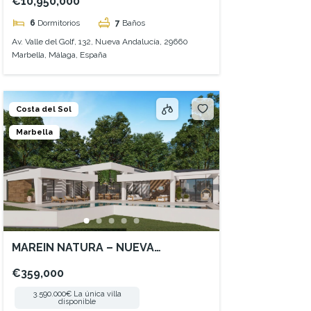
€10,950,000
6
Dormitorios
7
Baños
Av. Valle del Golf, 132, Nueva Andalucía, 29660
Marbella, Málaga, España
Costa del Sol
Marbella
MAREIN NATURA – NUEVA
ANDALUCIA
€359,000
3.590.000€ La única villa
disponible