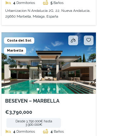
4
Dormitorios
5
Baños
Urbanizacion N Andalucia 2G, 22, Nueva Andalucía,
29660 Marbella, Málaga, España
Costa del Sol
Marbella
BESEVEN – MARBELLA
€3,790,000
Desde 3.790.000€ hasta
3.900.000€
4
Dormitorios
4
Baños