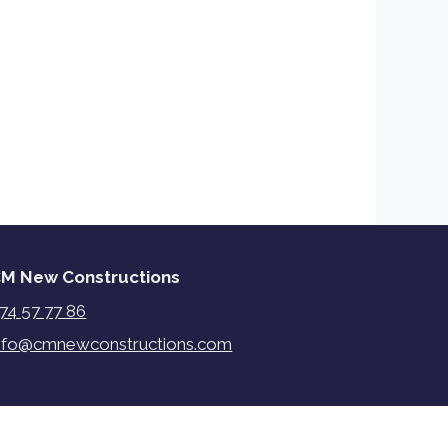
M New Constructions
74 57 77 86
nfo@cmnewconstructions.com